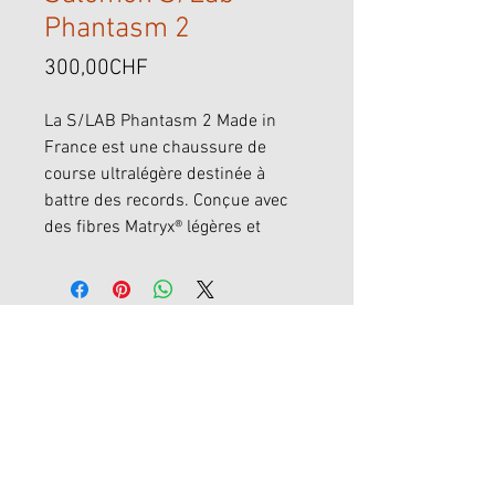
Phantasm 2
Price
300,00CHF
La S/LAB Phantasm 2 Made in
France est une chaussure de
course ultralégère destinée à
battre des records. Conçue avec
des fibres Matryx® légères et
respirantes sur une tige spéciale
course, produite et assemblée
localement en France pour un
circuit de production optimisé.
Elle bénéficie de l’association
performante de notre mousse
ultralégère et de notre plaque de
carbone sur toute la longueur pour
une propulsion explosive.